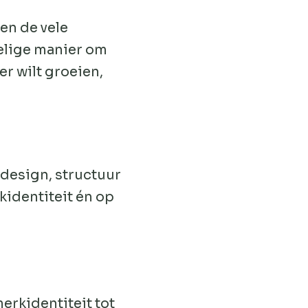
en de vele
elige manier om
er wilt groeien,
 design, structuur
kidentiteit én op
rk­identiteit tot