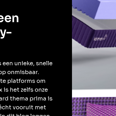
 een
y-
 een unieke, snelle
op onmisbaar.
ste platforms om
 is het zelfs onze
ard thema prima is
écht vooruit met