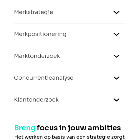
Merkstrategie
Wat zijn jouw kernwaarden en doelen?
Merkpositionering
Waar is jouw unieke positie in de markt?
Marktonderzoek
Wat doen de markt, concurrenten en de
Concurrentieanalyse
doelgroep?
Hoe onderscheidend zijn jouw
Klantonderzoek
concurrenten?
Inzicht krijgen in de voorkeuren, motivaties
Breng
focus in jouw ambities
en gedrag van jouw klanten.
Het werken op basis van een strategie zorgt